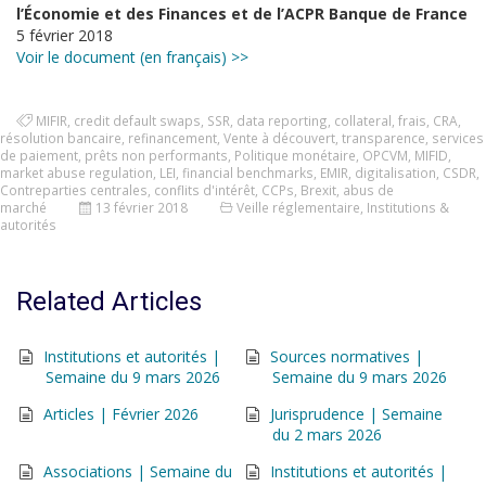
l’Économie et des Finances et de l’ACPR Banque de France
5 février 2018
Voir le document (en français) >>
MIFIR
,
credit default swaps
,
SSR
,
data reporting
,
collateral
,
frais
,
CRA
,
résolution bancaire
,
refinancement
,
Vente à découvert
,
transparence
,
services
de paiement
,
prêts non performants
,
Politique monétaire
,
OPCVM
,
MIFID
,
market abuse regulation
,
LEI
,
financial benchmarks
,
EMIR
,
digitalisation
,
CSDR
,
Contreparties centrales
,
conflits d'intérêt
,
CCPs
,
Brexit
,
abus de
marché
13 février 2018
Veille réglementaire
,
Institutions &
autorités
Related Articles
Institutions et autorités |
Sources normatives |
Semaine du 9 mars 2026
Semaine du 9 mars 2026
Articles | Février 2026
Jurisprudence | Semaine
du 2 mars 2026
Associations | Semaine du
Institutions et autorités |