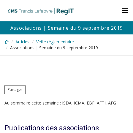
Skip
to
Tog
main
nav
content
Associations | Semaine du 9 septembre 2019
Articles
Veille réglementaire
Associations | Semaine du 9 septembre 2019
Partager
Au sommaire cette semaine : ISDA, ICMA, EBF, AFTI, AFG
Publications des associations