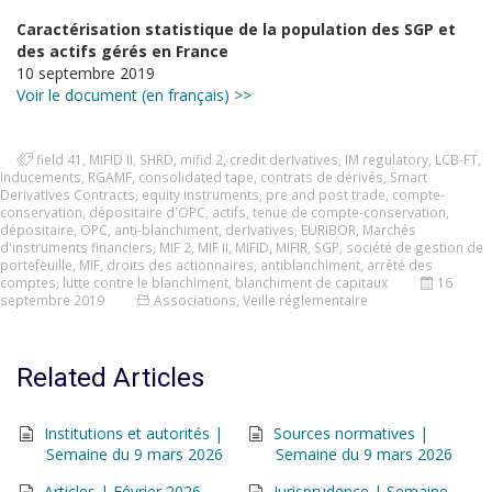
Caractérisation statistique de la population des SGP et
des actifs gérés en France
10 septembre 2019
Voir le document (en français) >>
field 41
,
MIFID II
,
SHRD
,
mifid 2
,
credit derivatives
,
IM regulatory
,
LCB-FT
,
inducements
,
RGAMF
,
consolidated tape
,
contrats de dérivés
,
Smart
Derivatives Contracts
,
equity instruments
,
pre and post trade
,
compte-
conservation
,
dépositaire d'OPC
,
actifs
,
tenue de compte-conservation
,
dépositaire
,
OPC
,
anti-blanchiment
,
derivatives
,
EURIBOR
,
Marchés
d'instruments financiers
,
MIF 2
,
MIF II
,
MIFID
,
MIFIR
,
SGP
,
société de gestion de
portefeuille
,
MIF
,
droits des actionnaires
,
antiblanchiment
,
arrêté des
comptes
,
lutte contre le blanchiment
,
blanchiment de capitaux
16
septembre 2019
Associations
,
Veille réglementaire
Related Articles
Institutions et autorités |
Sources normatives |
Semaine du 9 mars 2026
Semaine du 9 mars 2026
Articles | Février 2026
Jurisprudence | Semaine