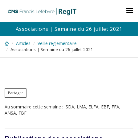
Skip
to
Tog
main
nav
content
Associations | Semaine du 26 juillet 2021
Articles
Veille réglementaire
Associations | Semaine du 26 juillet 2021
Partager
Au sommaire cette semaine : ISDA, LMA, ELFA, EBF, FFA,
ANSA, FBF