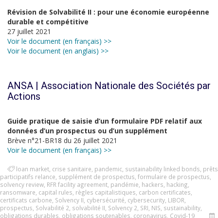
Révision de Solvabilité II : pour une économie européenne
durable et compétitive
27 juillet 2021
Voir le document (en français) >>
Voir le document (en anglais) >>
ANSA | Association Nationale des Sociétés par
Actions
Guide pratique de saisie d’un formulaire PDF relatif aux
données d’un prospectus ou d’un supplément
Brève n°21-BR18 du 26 juillet 2021
Voir le document (en français) >>
loan market
,
crise sanitaire
,
pandemic
,
sustainability linked bonds
,
prêts
participatifs relance
,
supplément de prospectus
,
formulaire de prospectus
,
solvency review
,
RFR facility agreement
,
pandémie
,
hackers
,
hacking
,
ransomware
,
capital rules
,
règles capitalistiques
,
carbon certificates
,
certificats carbone
,
Solvency II
,
cybersécurité
,
cybersecurity
,
LIBOR
,
prospectus
,
Solvabilité 2
,
solvabilité II
,
Solvency 2
,
SRI
,
NIS
,
sustainability
,
obligations durables
,
obligations soutenables
,
coronavirus
,
Covid-19