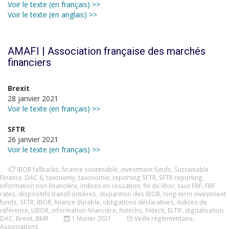
Voir le texte (en français) >>
Voir le texte (en anglais) >>
AMAFI | Association française des marchés
financiers
Brexit
28 janvier 2021
Voir le texte (en français) >>
SFTR
26 janvier 2021
Voir le texte (en français) >>
IBOR fallbacks
,
finance soutenable
,
investment funds
,
Sustainable
Finance
,
DAC 6
,
taxonomy
,
taxonomie
,
reporting SFTR
,
SFTR reporting
,
information non financière
,
indices en cessation
,
fin du libor
,
taux FBF
,
FBF
rates
,
dispositifs transfrontières
,
disparition des IBOR
,
long-term investment
funds
,
SFTR
,
IBOR
,
finance durable
,
obligations déclaratives
,
indices de
référence
,
LIBOR
,
information financière
,
fintechs
,
fintech
,
ELTIF
,
digitalisation
,
DAC
,
Brexit
,
BMR
1 février 2021
Veille réglementaire
,
Associations