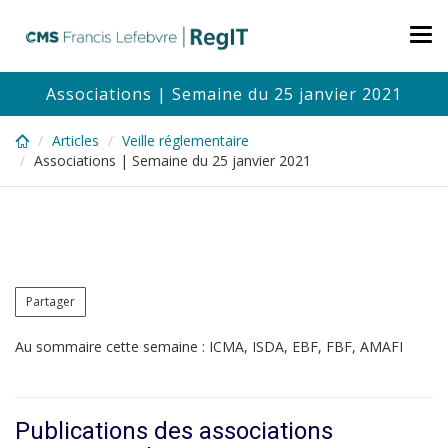
Skip
to
Tog
main
nav
content
Associations | Semaine du 25 janvier 2021
Articles
Veille réglementaire
Associations | Semaine du 25 janvier 2021
Partager
Au sommaire cette semaine : ICMA, ISDA, EBF, FBF, AMAFI
Publications des associations