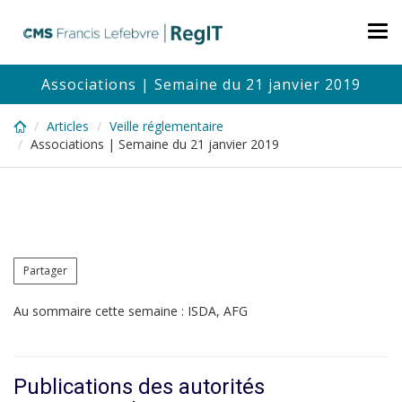
Skip
to
Tog
main
nav
content
Associations | Semaine du 21 janvier 2019
Articles
Veille réglementaire
Associations | Semaine du 21 janvier 2019
Partager
Au sommaire cette semaine : ISDA, AFG
Publications des autorités