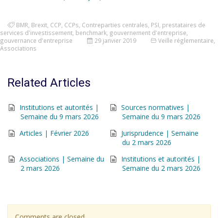
BMR
,
Brexit
,
CCP
,
CCPs
,
Contreparties centrales
,
PSI
,
prestataires de
services d'investissement
,
benchmark
,
gouvernement d'entreprise
,
gouvernance d'entreprise
29 janvier 2019
Veille réglementaire
,
Associations
Related Articles
Institutions et autorités |
Sources normatives |
Semaine du 9 mars 2026
Semaine du 9 mars 2026
Articles | Février 2026
Jurisprudence | Semaine
du 2 mars 2026
Associations | Semaine du
Institutions et autorités |
2 mars 2026
Semaine du 2 mars 2026
Comments are closed.