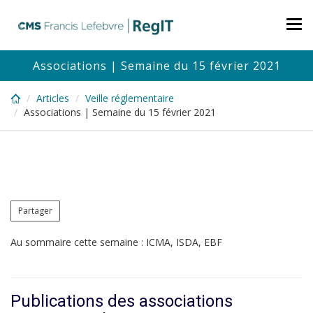
Skip
to
Tog
main
nav
content
Associations | Semaine du 15 février 2021
Articles
Veille réglementaire
Associations | Semaine du 15 février 2021
Partager
Au sommaire cette semaine : ICMA, ISDA, EBF
Publications des associations