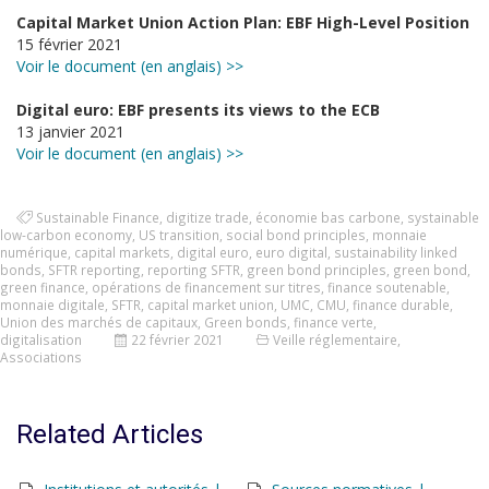
Capital Market Union Action Plan: EBF High-Level Position
15 février 2021
Voir le document (en anglais) >>
Digital euro: EBF presents its views to the ECB
13 janvier 2021
Voir le document (en anglais) >>
Sustainable Finance
,
digitize trade
,
économie bas carbone
,
systainable
low-carbon economy
,
US transition
,
social bond principles
,
monnaie
numérique
,
capital markets
,
digital euro
,
euro digital
,
sustainability linked
bonds
,
SFTR reporting
,
reporting SFTR
,
green bond principles
,
green bond
,
green finance
,
opérations de financement sur titres
,
finance soutenable
,
monnaie digitale
,
SFTR
,
capital market union
,
UMC
,
CMU
,
finance durable
,
Union des marchés de capitaux
,
Green bonds
,
finance verte
,
digitalisation
22 février 2021
Veille réglementaire
,
Associations
Related Articles