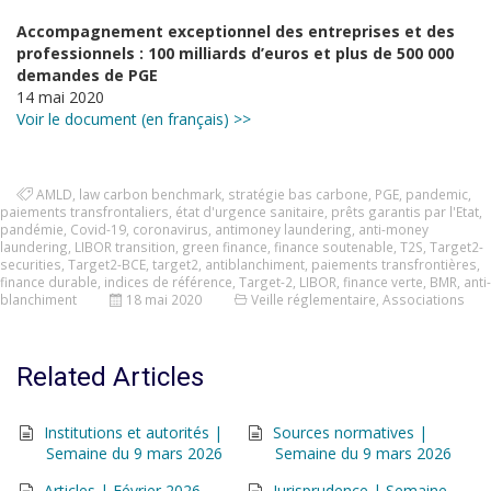
Accompagnement exceptionnel des entreprises et des
professionnels : 100 milliards d’euros et plus de 500 000
demandes de PGE
14 mai 2020
Voir le document (en français) >>
AMLD
,
law carbon benchmark
,
stratégie bas carbone
,
PGE
,
pandemic
,
paiements transfrontaliers
,
état d'urgence sanitaire
,
prêts garantis par l'Etat
,
pandémie
,
Covid-19
,
coronavirus
,
antimoney laundering
,
anti-money
laundering
,
LIBOR transition
,
green finance
,
finance soutenable
,
T2S
,
Target2-
securities
,
Target2-BCE
,
target2
,
antiblanchiment
,
paiements transfrontières
,
finance durable
,
indices de référence
,
Target-2
,
LIBOR
,
finance verte
,
BMR
,
anti-
blanchiment
18 mai 2020
Veille réglementaire
,
Associations
Related Articles
Institutions et autorités |
Sources normatives |
Semaine du 9 mars 2026
Semaine du 9 mars 2026
Articles | Février 2026
Jurisprudence | Semaine