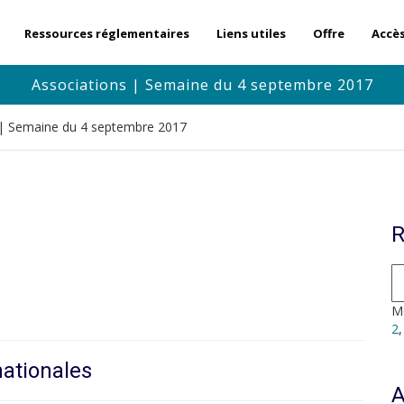
Ressources réglementaires
Liens utiles
Offre
Accè
Associations | Semaine du 4 septembre 2017
 | Semaine du 4 septembre 2017
R
Mo
2
nationales
A