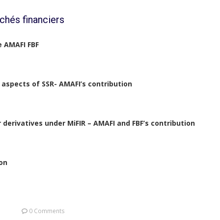
chés financiers
e AMAFI FBF
 aspects of SSR- AMAFI’s contribution
 derivatives under MiFIR – AMAFI and FBF’s contribution
on
0 Comments