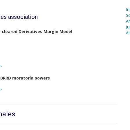
In
S
ves association
Ar
Ju
-cleared Derivatives Margin Model
As
>
f BRRD moratoria powers
>
nales