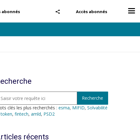
Tog
s abonnés
Accès abonnés
nav
echerche
ts clés les plus recherchés :
esma
,
MIFID
,
Solvabilité
,
token
,
fintech
,
amld
,
PSD2
rticles récents