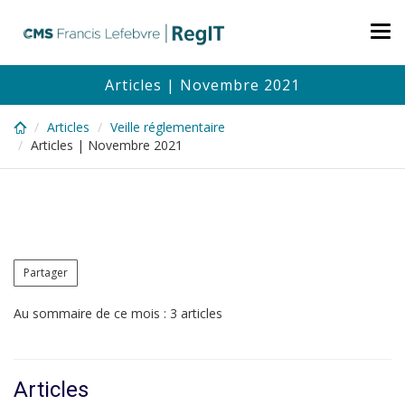
Skip
to
Tog
main
nav
content
Articles | Novembre 2021
Articles
Veille réglementaire
Articles | Novembre 2021
Partager
Au sommaire de ce mois : 3 articles
Articles