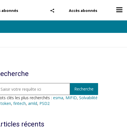
Tog
s abonnés
Accès abonnés
nav
echerche
ts clés les plus recherchés :
esma
,
MIFID
,
Solvabilité
,
token
,
fintech
,
amld
,
PSD2
rticles récents