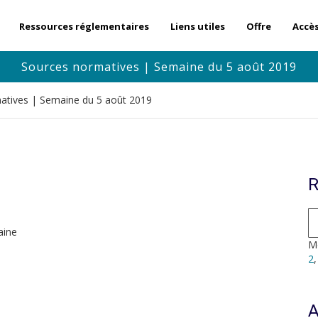
Ressources réglementaires
Liens utiles
Offre
Accè
Sources normatives | Semaine du 5 août 2019
atives | Semaine du 5 août 2019
R
aine
Mo
2
A