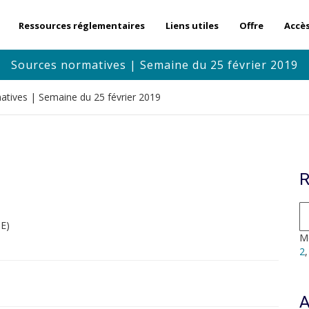
Ressources réglementaires
Liens utiles
Offre
Accè
Sources normatives | Semaine du 25 février 2019
atives | Semaine du 25 février 2019
R
E)
Mo
2
A