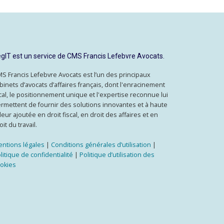
gIT est un service de CMS Francis Lefebvre Avocats.
S Francis Lefebvre Avocats est l’un des principaux
binets d’avocats d’affaires français, dont l'enracinement
cal, le positionnement unique et l'expertise reconnue lui
rmettent de fournir des solutions innovantes et à haute
leur ajoutée en droit fiscal, en droit des affaires et en
oit du travail.
ntions légales
|
Conditions générales d’utilisation
|
litique de confidentialité
|
Politique d’utilisation des
okies