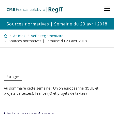
Skip
to
Tog
main
nav
content
Sources normatives | Semaine du 23 avril 2018
Articles
Veille réglementaire
Sources normatives | Semaine du 23 avril 2018
Partager
Au sommaire cette semaine : Union européenne (JOUE et
projets de textes), France (JO et projets de textes)