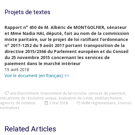
Projets de textes
Rapport n° 450 de M. Albéric de MONTGOLFIER, sénateur
et Mme Nadia HAI, député, fait au nom de la commission
mixte paritaire, sur le projet de loi ratifiant l’ordonnance
n° 2017-1252 du 9 août 2017 portant transposition de la
directive 2015/2366 du Parlement européen et du Conseil
du 25 novembre 2015 concernant les services de
paiement dans le marché intérieur
19 avril 2018
Voir le document (en français) >>
anti-blanchiment
,
financement du terrorisme
,
services de paiement
,
mécanisme de résolution unique
,
évaluation de crédit
,
antiblanchiment
,
agences de notation
2 mai 2018
Veille réglementaire
,
Sources
normatives
Related Articles