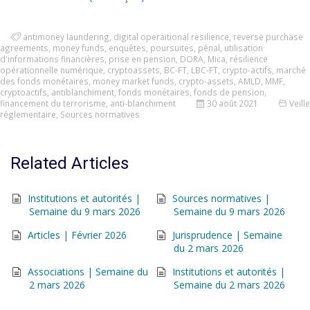
antimoney laundering
,
digital operaitional resilience
,
reverse purchase
agreements
,
money funds
,
enquêtes
,
poursuites
,
pénal
,
utilisation
d'informations financières
,
prise en pension
,
DORA
,
Mica
,
résilience
opérationnelle numérique
,
cryptoassets
,
BC-FT
,
LBC-FT
,
crypto-actifs
,
marché
des fonds monétaires
,
money market funds
,
crypto-assets
,
AMLD
,
MMF
,
cryptoactifs
,
antiblanchiment
,
fonds monétaires
,
fonds de pension
,
financement du terrorisme
,
anti-blanchiment
30 août 2021
Veille
réglementaire
,
Sources normatives
Related Articles
Institutions et autorités |
Sources normatives |
Semaine du 9 mars 2026
Semaine du 9 mars 2026
Articles | Février 2026
Jurisprudence | Semaine
du 2 mars 2026
Associations | Semaine du
Institutions et autorités |
2 mars 2026
Semaine du 2 mars 2026