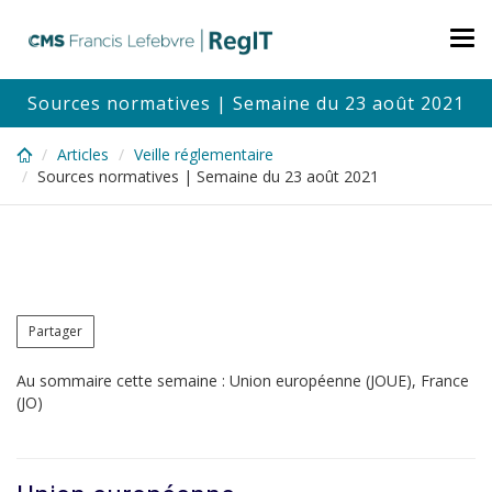
Skip
to
Tog
main
nav
content
Sources normatives | Semaine du 23 août 2021
Articles
Veille réglementaire
Sources normatives | Semaine du 23 août 2021
Partager
Au sommaire cette semaine : Union européenne (JOUE), France
(JO)