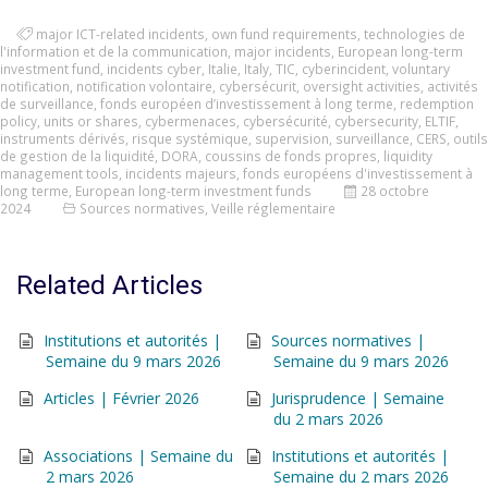
major ICT-related incidents
,
own fund requirements
,
technologies de
l'information et de la communication
,
major incidents
,
European long-term
investment fund
,
incidents cyber
,
Italie
,
Italy
,
TIC
,
cyberincident
,
voluntary
notification
,
notification volontaire
,
cybersécurit
,
oversight activities
,
activités
de surveillance
,
fonds européen d’investissement à long terme
,
redemption
policy
,
units or shares
,
cybermenaces
,
cybersécurité
,
cybersecurity
,
ELTIF
,
instruments dérivés
,
risque systémique
,
supervision
,
surveillance
,
CERS
,
outils
de gestion de la liquidité
,
DORA
,
coussins de fonds propres
,
liquidity
management tools
,
incidents majeurs
,
fonds européens d'investissement à
long terme
,
European long-term investment funds
28 octobre
2024
Sources normatives
,
Veille réglementaire
Related Articles
Institutions et autorités |
Sources normatives |
Semaine du 9 mars 2026
Semaine du 9 mars 2026
Articles | Février 2026
Jurisprudence | Semaine
du 2 mars 2026
Associations | Semaine du
Institutions et autorités |
2 mars 2026
Semaine du 2 mars 2026