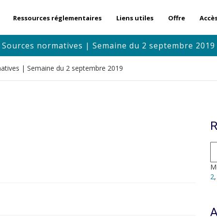
Ressources réglementaires
Liens utiles
Offre
Accè
Sources normatives | Semaine du 2 septembre 2019
atives | Semaine du 2 septembre 2019
R
Mo
2
A