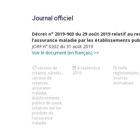
Journal officiel
Décret n° 2019-903 du 29 août 2019 relatif au r
l’assurance maladie par les établissements pub
JORF n° 0202 du 31 août 2019
Voir le document (en français) >>
cession de
9 septembre
Veille
créance
,
sûretés
,
2019
réglementaire
,
cession de
Sources
créances
,
normatives
assurance
maladie
,
établissements
publics de santé
,
créances sur les
produits de
l'assurance
maladie