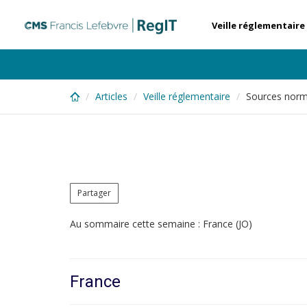
Skip
to
Veille réglementaire
main
content
Articles
Veille réglementaire
Sources norm
Partager
Au sommaire cette semaine : France (JO)
France