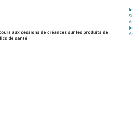
In
S
Ar
Ju
ecours aux cessions de créances sur les produits de
As
lics de santé