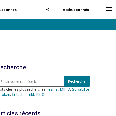
Tog
s abonnés
Accès abonnés
nav
echerche
ts clés les plus recherchés :
esma
,
MIFID
,
Solvabilité
,
token
,
fintech
,
amld
,
PSD2
rticles récents