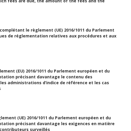
hich fees are due, the amount of the fees and the
complétant le règlement (UE) 2016/1011 du Parlement
ues de réglementation relatives aux procédures et aux
lement (EU) 2016/1011 du Parlement européen et du
ntation précisant davantage le contenu des
 les administrations d’indice de référence et les cas
s
lement (UE) 2016/1011 du Parlement européen et du
tation précisant davantage les exigences en matière
contributeurs surveillés