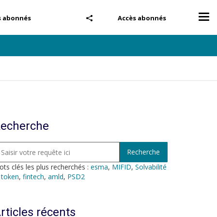
Tog
s abonnés
Accès abonnés
nav
echerche
ts clés les plus recherchés :
esma
,
MIFID
,
Solvabilité
,
token
,
fintech
,
amld
,
PSD2
rticles récents