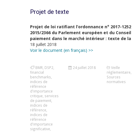
Projet de texte
Projet de loi ratifiant l’ordonnance n° 2017-1252
2015/2366 du Parlement européen et du Conseil
paiement dans le marché intérieur : texte de l
18 juillet 2018
Voir le document (en français) >>
BMR
,
DSP2
,
24 juillet 2018
Veille
financial
réglementaire
,
benchmarks
,
Sources
indices de
normatives
référence
d'importance
critique
,
services
de paiement
,
indices de
référence
,
indices de
référence
d'importance
significative
,