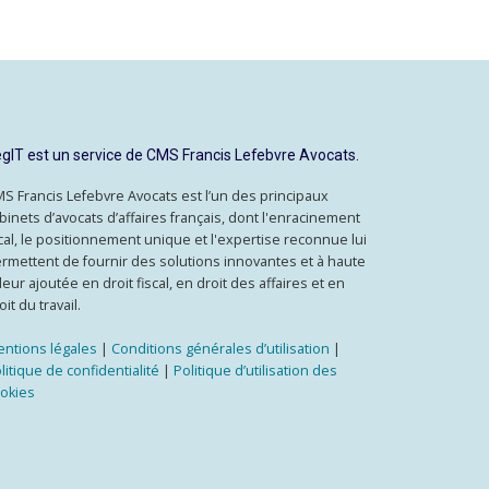
gIT est un service de CMS Francis Lefebvre Avocats.
S Francis Lefebvre Avocats est l’un des principaux
binets d’avocats d’affaires français, dont l'enracinement
cal, le positionnement unique et l'expertise reconnue lui
rmettent de fournir des solutions innovantes et à haute
leur ajoutée en droit fiscal, en droit des affaires et en
oit du travail.
ntions légales
|
Conditions générales d’utilisation
|
litique de confidentialité
|
Politique d’utilisation des
okies