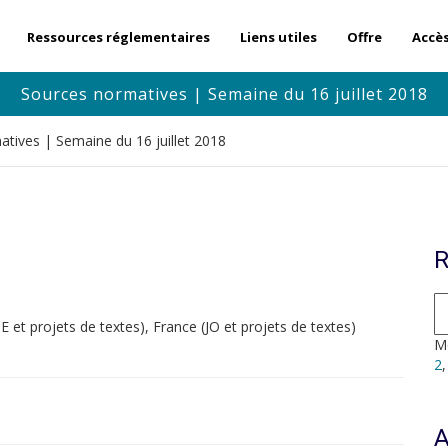
Ressources réglementaires
Liens utiles
Offre
Accè
Sources normatives | Semaine du 16 juillet 2018
tives | Semaine du 16 juillet 2018
R
t projets de textes), France (JO et projets de textes)
Mo
2
A