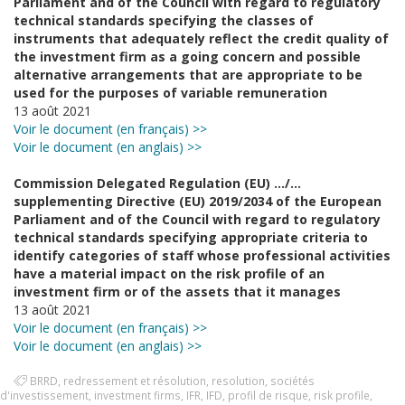
Parliament and of the Council with regard to regulatory
technical standards specifying the classes of
instruments that adequately reflect the credit quality of
the investment firm as a going concern and possible
alternative arrangements that are appropriate to be
used for the purposes of variable remuneration
13 août 2021
Voir le document (en français) >>
Voir le document (en anglais) >>
Commission Delegated Regulation (EU) …/…
supplementing Directive (EU) 2019/2034 of the European
Parliament and of the Council with regard to regulatory
technical standards specifying appropriate criteria to
identify categories of staff whose professional activities
have a material impact on the risk profile of an
investment firm or of the assets that it manages
13 août 2021
Voir le document (en français) >>
Voir le document (en anglais) >>
BRRD
,
redressement et résolution
,
resolution
,
sociétés
d'investissement
,
investment firms
,
IFR
,
IFD
,
profil de risque
,
risk profile
,