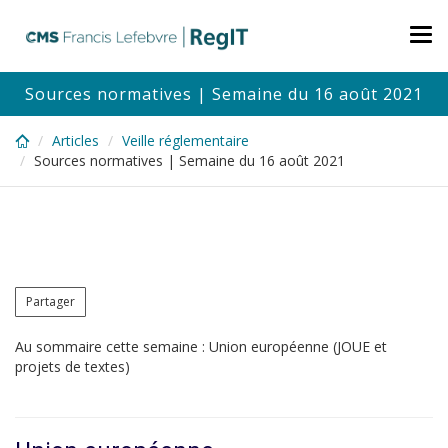
Skip
to
Tog
main
nav
content
Sources normatives | Semaine du 16 août 2021
Articles
Veille réglementaire
Sources normatives | Semaine du 16 août 2021
Partager
Au sommaire cette semaine : Union européenne (JOUE et
projets de textes)