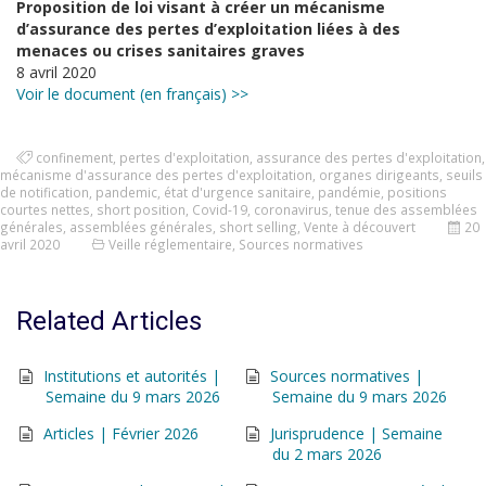
Proposition de loi visant à créer un mécanisme
d’assurance des pertes d’exploitation liées à des
menaces ou crises sanitaires graves
8 avril 2020
Voir le document (en français) >>
confinement
,
pertes d'exploitation
,
assurance des pertes d'exploitation
,
mécanisme d'assurance des pertes d'exploitation
,
organes dirigeants
,
seuils
de notification
,
pandemic
,
état d'urgence sanitaire
,
pandémie
,
positions
courtes nettes
,
short position
,
Covid-19
,
coronavirus
,
tenue des assemblées
générales
,
assemblées générales
,
short selling
,
Vente à découvert
20
avril 2020
Veille réglementaire
,
Sources normatives
Related Articles
Institutions et autorités |
Sources normatives |
Semaine du 9 mars 2026
Semaine du 9 mars 2026
Articles | Février 2026
Jurisprudence | Semaine
du 2 mars 2026