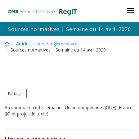
Skip
to
Tog
main
nav
content
Sources normatives | Semaine du 14 avril 2020
Articles
Veille réglementaire
Sources normatives | Semaine du 14 avril 2020
Partager
Au sommaire cette semaine : Union européenne (JOUE), France
(JO et projet de texte)