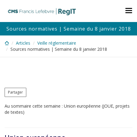
Skip
to
Tog
main
nav
content
Sources normatives | Semaine du 8 janvier 2018
Articles
Veille réglementaire
Sources normatives | Semaine du 8 janvier 2018
Partager
Au sommaire cette semaine : Union européenne (JOUE, projets
de textes)