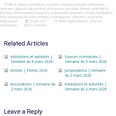
MIF 2
,
valeurs mobilières
,
sociétés d'investissement
,
référentiels
centraux
,
rapports de position
,
prospectus
,
produits dérivés
,
prêt
,
MIF II
,
Marchés d'instruments financiers
,
instruments financiers
,
fonds monétaires
,
fiche standardisée d'information
,
Contreparties centrales
,
assurance-
emprunteur
26 juin 2017
Veille réglementaire
,
Sources
normatives
0 Comments
Related Articles
Institutions et autorités |
Sources normatives |
Semaine du 9 mars 2026
Semaine du 9 mars 2026
Articles | Février 2026
Jurisprudence | Semaine
du 2 mars 2026
Associations | Semaine du
Institutions et autorités |
2 mars 2026
Semaine du 2 mars 2026
Leave a Reply