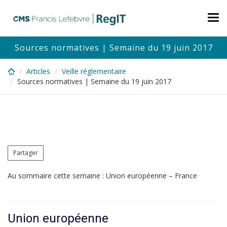
Skip
to
Tog
main
nav
content
Sources normatives | Semaine du 19 juin 2017
Articles
Veille réglementaire
Sources normatives | Semaine du 19 juin 2017
Partager
Au sommaire cette semaine : Union européenne – France
Union européenne