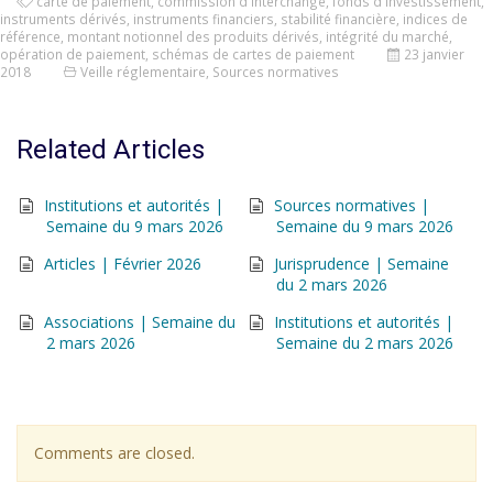
carte de paiement
,
commission d'interchange
,
fonds d'investissement
,
instruments dérivés
,
instruments financiers
,
stabilité financière
,
indices de
référence
,
montant notionnel des produits dérivés
,
intégrité du marché
,
opération de paiement
,
schémas de cartes de paiement
23 janvier
2018
Veille réglementaire
,
Sources normatives
Related Articles
Institutions et autorités |
Sources normatives |
Semaine du 9 mars 2026
Semaine du 9 mars 2026
Articles | Février 2026
Jurisprudence | Semaine
du 2 mars 2026
Associations | Semaine du
Institutions et autorités |
2 mars 2026
Semaine du 2 mars 2026
Comments are closed.