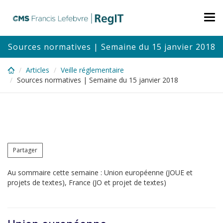
Skip
to
Tog
main
nav
content
Sources normatives | Semaine du 15 janvier 2018
Articles
Veille réglementaire
Sources normatives | Semaine du 15 janvier 2018
Partager
Au sommaire cette semaine : Union européenne (JOUE et
projets de textes), France (JO et projet de textes)