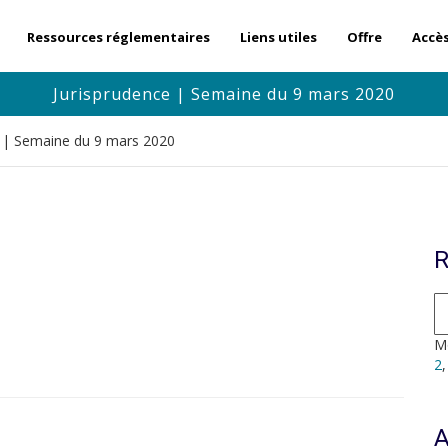
Ressources réglementaires
Liens utiles
Offre
Accè
Jurisprudence | Semaine du 9 mars 2020
e | Semaine du 9 mars 2020
R
Mo
2
A