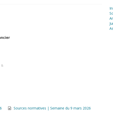
In
S
Ar
Ju
As
ancier
s &
26
Sources normatives | Semaine du 9 mars 2026