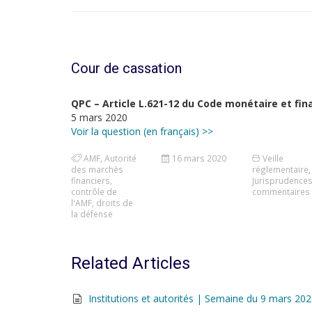
Cour de cassation
QPC – Article L.621-12 du Code monétaire et fin
5 mars 2020
Voir la question (en français) >>
AMF
,
Autorité
16 mars 2020
Veille
des marchés
réglementaire
,
financiers
,
Jurisprudence
contrôle de
commentaires
l'AMF
,
droits de
la défense
Related Articles
Institutions et autorités | Semaine du 9 mars 20