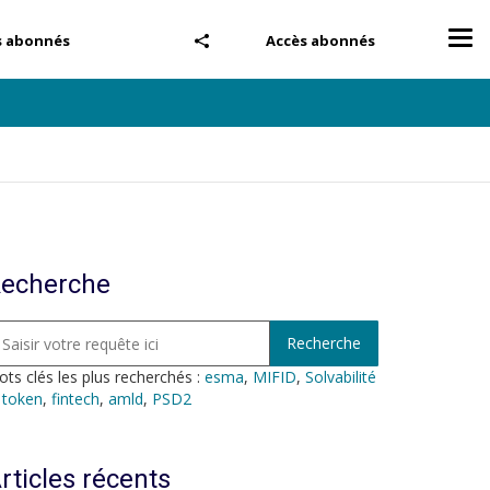
Tog
s abonnés
Accès abonnés
nav
echerche
ts clés les plus recherchés :
esma
,
MIFID
,
Solvabilité
,
token
,
fintech
,
amld
,
PSD2
rticles récents