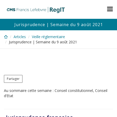
Skip
to
Tog
main
nav
content
Jurisprudence | Semaine du 9 août 2021
Articles
Veille réglementaire
Jurisprudence | Semaine du 9 août 2021
Partager
Au sommaire cette semaine : Conseil constitutionnel, Conseil
d’Etat