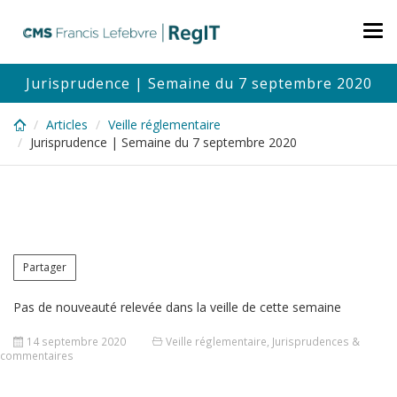
Skip
to
Tog
main
nav
content
Jurisprudence | Semaine du 7 septembre 2020
Articles
Veille réglementaire
Jurisprudence | Semaine du 7 septembre 2020
Partager
Pas de nouveauté relevée dans la veille de cette semaine
14 septembre 2020
Veille réglementaire
,
Jurisprudences &
commentaires