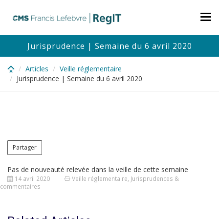
Skip
to
Tog
main
nav
content
Jurisprudence | Semaine du 6 avril 2020
Articles
Veille réglementaire
Jurisprudence | Semaine du 6 avril 2020
Partager
Pas de nouveauté relevée dans la veille de cette semaine
14 avril 2020
Veille réglementaire
,
Jurisprudences &
commentaires