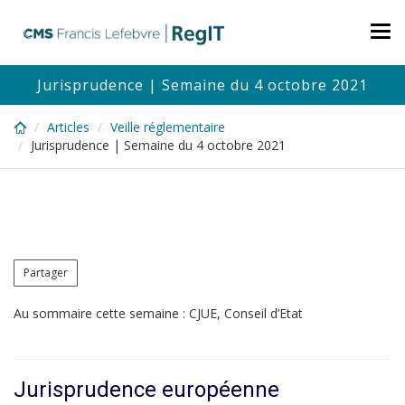
Skip
to
Tog
main
nav
content
Jurisprudence | Semaine du 4 octobre 2021
Articles
Veille réglementaire
Jurisprudence | Semaine du 4 octobre 2021
Partager
Au sommaire cette semaine : CJUE, Conseil d’Etat
Jurisprudence européenne