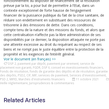
fonctionnement du dispositif de financement de la résolution
prévue par la loi, a pour but de permettre à l’Etat, dans un
contexte exceptionnel de forte hausse de l’engagement
financier de la puissance publique du fait de la crise sanitaire, de
réduire son endettement en substituant des ressources de
trésorerie à des émissions de dette. Dans ces conditions,
compte tenu de la nature et des missions du fonds, et alors que
cette centralisation n’affecte pas la libre administration de ses
disponibilités par ce dernier, la disposition attaquée ne porte pas
une atteinte excessive au droit du requérant au respect de ses
biens et ne rompt pas le juste équilibre entre la protection de la
propriété et les exigences de l’intérêt général.
Voir le document (en français) >>
DSP 2
,
paiement par dépôt
,
paiement par virement
,
service de
placement non garanti
,
FGDR
,
DSP II
,
conseil en investissements financiers
,
Fonds de résolution
,
fonds de garantie des dépôts et de résolution
,
garantie
des dépôts
,
PSD2
,
CIF
,
MIF
,
services de paiement
,
Services d'investissement
,
PSD 2
,
MIFID
,
Marchés d'instruments financiers
11 octobre 2021
Veille réglementaire
,
Jurisprudences & commentaires
Related Articles