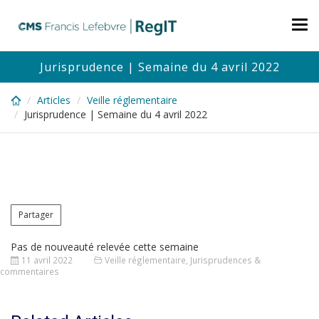
Skip
to
Tog
main
nav
content
Jurisprudence | Semaine du 4 avril 2022
Articles
Veille réglementaire
Jurisprudence | Semaine du 4 avril 2022
Partager
Pas de nouveauté relevée cette semaine
11 avril 2022
Veille réglementaire
,
Jurisprudences &
commentaires