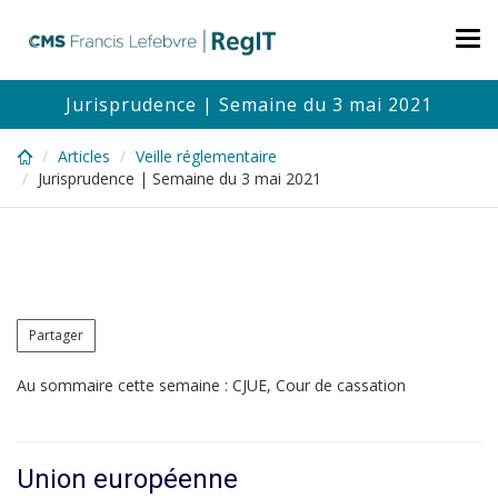
Skip
to
Tog
main
nav
content
Jurisprudence | Semaine du 3 mai 2021
Articles
Veille réglementaire
Jurisprudence | Semaine du 3 mai 2021
Partager
Au sommaire cette semaine : CJUE, Cour de cassation
Union européenne