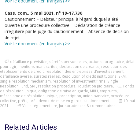
Voir le document (en français) >>
Cass. com., 5 mai 2021, n° 19-17.736
Cautionnement – Débiteur principal à l’égard duquel a été
ouverte une procédure collective – Déclaration de créance
irrégulière par le juge du cautionnement – Absence de décision
de rejet
Voir le document (en français) >>
défaillance prévisible
,
sûretés personnelles
,
action subrogatoire
,
délai
pour agir
,
mentions manuscrites
,
déclaration de créance
,
résolution des
établissements de crédit
,
résolution des entreprises d'investissement
,
défaillance avérée
,
sûretés réelles
,
Resolution of credit institutions
,
SRM
,
single resolution mechanism
,
resolution of investment firms
,
Single
Resolution Fund
,
SRF
,
resolution procedure
,
liquidation judiciaire
,
FRU
,
Fonds
de résolution unique
,
obligation de mise en garde
,
MRU
,
emprunts
,
mécanisme de résolution unique
,
prescription
,
union bancaire
,
procédure
collective
,
prêts
,
prêt
,
devoir de mise en garde
,
cautionnement
10 mai
2021
Veille réglementaire
,
Jurisprudences & commentaires
Related Articles