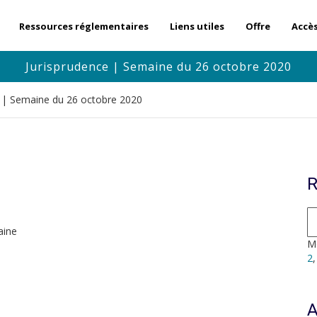
Ressources réglementaires
Liens utiles
Offre
Accè
Jurisprudence | Semaine du 26 octobre 2020
e | Semaine du 26 octobre 2020
R
aine
Mo
2
A