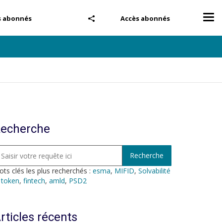
Tog
s abonnés
Accès abonnés
nav
echerche
ts clés les plus recherchés :
esma
,
MIFID
,
Solvabilité
,
token
,
fintech
,
amld
,
PSD2
rticles récents