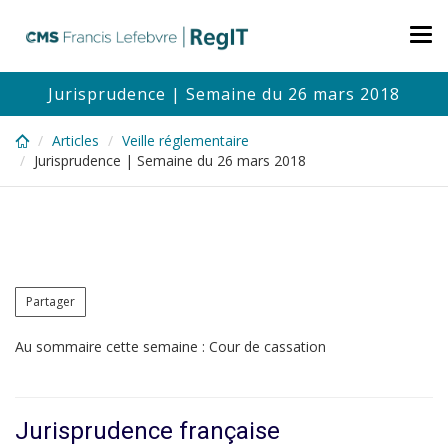
Skip
to
Tog
main
nav
content
Jurisprudence | Semaine du 26 mars 2018
Articles
Veille réglementaire
Jurisprudence | Semaine du 26 mars 2018
Partager
Au sommaire cette semaine : Cour de cassation
Jurisprudence française