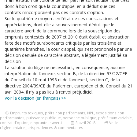
manifestation de volonté de leur part ne soit requise ; que c’est
donc à bon droit que la cour d’appel en a déduit que ces
contrats n’incorporaient pas des contrats d’option.
Sur le quatrième moyen : en l’état de ces constatations et
appréciations, dont elle a souverainement déduit que le
caractère averti de la commune lors de la souscription des
emprunts contestés de 2007 et 2010 était établi, et abstraction
faite des motifs surabondants critiqués par les troisième et
quatrième branches, la cour d’appel, qui s’est prononcée par une
décision dénuée de caractère abstrait, a légalement justifié sa
décision
La solution du litige ne nécessitant, en conséquence, aucune
interprétation de l’annexe, section B, de la directive 93/22/CEE
du Conseil du 10 mai 1993 ni de l’annexe I, section C, de la
directive 2004/39/CE du Parlement européen et du Conseil du 21
avril 2004, il n’y a pas lieu à renvoi préjudiciel.
Voir la décision (en français) >>
Emprunts toxiques
,
prêts non performants
,
NPL
,
expositions non
performantes
,
puissance publique
,
personne publique
,
prêt à taux variable
,
contrat d'option
,
emprunteur averti
3 avril 2018
Veille
réglementaire
,
Jurisprudences & commentaires