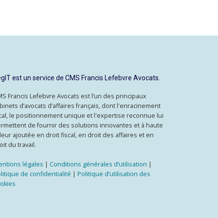
gIT est un service de CMS Francis Lefebvre Avocats.
S Francis Lefebvre Avocats est l’un des principaux
binets d’avocats d’affaires français, dont l'enracinement
cal, le positionnement unique et l'expertise reconnue lui
rmettent de fournir des solutions innovantes et à haute
leur ajoutée en droit fiscal, en droit des affaires et en
oit du travail.
ntions légales
|
Conditions générales d’utilisation
|
litique de confidentialité
|
Politique d’utilisation des
okies