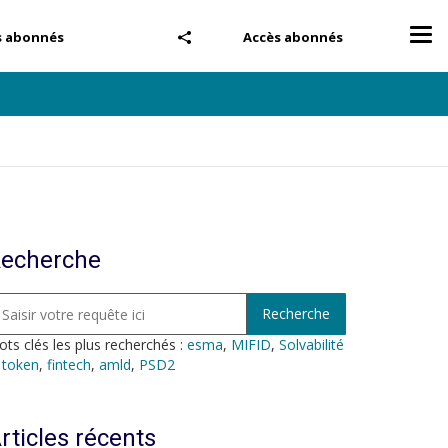
Tog
s abonnés
Accès abonnés
nav
echerche
ts clés les plus recherchés :
esma
,
MIFID
,
Solvabilité
,
token
,
fintech
,
amld
,
PSD2
rticles récents