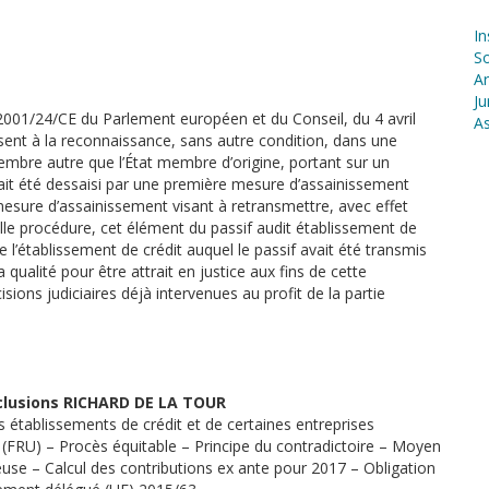
In
S
Ar
Ju
ive 2001/24/CE du Parlement européen et du Conseil, du 4 avril
As
osent à la reconnaissance, sans autre condition, dans une
embre autre que l’État membre d’origine, portant sur un
ait été dessaisi par une première mesure d’assainissement
mesure d’assainissement visant à retransmettre, avec effet
telle procédure, cet élément du passif audit établissement de
e l’établissement de crédit auquel le passif avait été transmis
 qualité pour être attrait en justice aux fins de cette
ions judiciaires déjà intervenues au profit de la partie
onclusions RICHARD DE LA TOUR
établissements de crédit et de certaines entreprises
(FRU) – Procès équitable – Principe du contradictoire – Moyen
gieuse – Calcul des contributions ex ante pour 2017 – Obligation