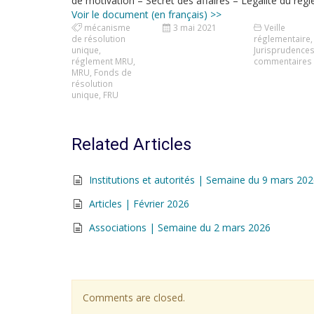
de motivation – Secret des affaires – Légalité du rè
Voir le document (en français) >>
mécanisme
3 mai 2021
Veille
de résolution
réglementaire
,
unique
,
Jurisprudence
réglement MRU
,
commentaires
MRU
,
Fonds de
résolution
unique
,
FRU
Related Articles
Institutions et autorités | Semaine du 9 mars 20
Articles | Février 2026
Associations | Semaine du 2 mars 2026
Comments are closed.