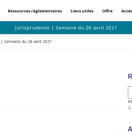
Ressources réglementaires
Liens utiles
Offre
Accè
Jurisprudence | Semaine du 26 avril 2021
 | Semaine du 26 avril 2021
R
Mo
2
A