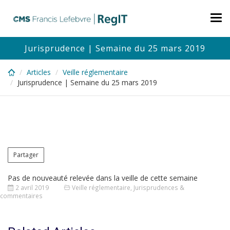
Skip
to
Tog
main
nav
content
Jurisprudence | Semaine du 25 mars 2019
Articles
Veille réglementaire
Jurisprudence | Semaine du 25 mars 2019
Partager
Pas de nouveauté relevée dans la veille de cette semaine
2 avril 2019
Veille réglementaire
,
Jurisprudences &
commentaires