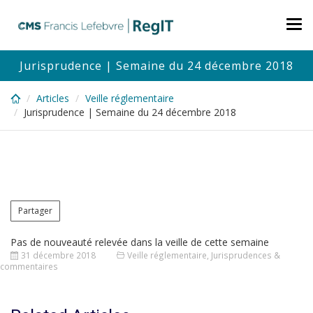
Skip
to
Tog
main
nav
content
Jurisprudence | Semaine du 24 décembre 2018
Articles
Veille réglementaire
Jurisprudence | Semaine du 24 décembre 2018
Partager
Pas de nouveauté relevée dans la veille de cette semaine
31 décembre 2018
Veille réglementaire
,
Jurisprudences &
commentaires