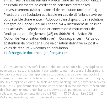
entreprises d’investissement – Mécanisme de résolution unique
des établissements de crédit et de certaines entreprises
d’investissement (MRU) – Conseil de résolution unique (CRU) –
Procédure de résolution applicable en cas de défaillance avérée
ou prévisible d’une entité – Adoption d’un dispositif de résolution
à l’égard de Banco Popular Español SA – Instrument de cession
des activités – Dépréciation et conversion d’instruments de
fonds propres – Règlement (UE) no 806/2014 – Article 20 –
Notion de “valorisation définitive” – Conséquences – Refus ou
abstention de procéder à une valorisation définitive ex post –
Voies de recours – Recours en annulation
Téléchargez le document (en français) >>
investment firms
,
défaillance
,
debit authorisation
,
Charges applied to
payment transactions
,
payment transactions
,
internet access
,
Subscriptions
for cable television
,
frais appliqués aux opérations de paiement
,
accès à
internet
,
abonnements de télévision par câble
,
conseil de résolution unique
,
DSP II
,
entreprise en difficulté
,
frais à payer
,
banking union
,
payment services
,
MRU
,
DSP 2
,
prélèvement bancaire
,
entreprises d'investissement
,
mécanisme
de résolution unique
,
union bancaire
,
services de paiement
,
procédure
collective
,
établissements de crédit
,
BRRD
27 décembre 2021
Veille réglementaire
,
Jurisprudences & commentaires