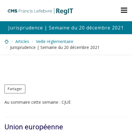
Skip
to
Tog
main
nav
content
Jurisprudence | Semaine du 20 décembre 2021
Articles
Veille réglementaire
Jurisprudence | Semaine du 20 décembre 2021
Partager
Au sommaire cette semaine : CJUE
Union européenne