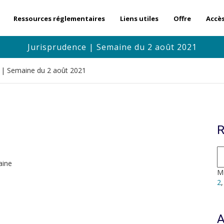
Ressources réglementaires
Liens utiles
Offre
Accè
Jurisprudence | Semaine du 2 août 2021
e | Semaine du 2 août 2021
R
aine
Mo
2
A