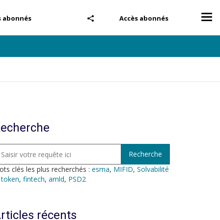
Tog
s abonnés
Accès abonnés
nav
echerche
ts clés les plus recherchés :
esma
,
MIFID
,
Solvabilité
,
token
,
fintech
,
amld
,
PSD2
rticles récents