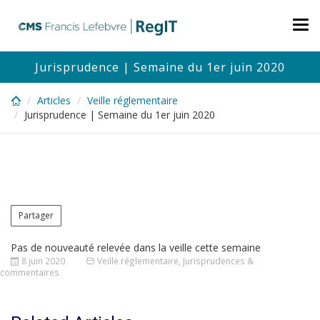
Skip
to
Tog
main
nav
content
Jurisprudence | Semaine du 1er juin 2020
Articles
Veille réglementaire
Jurisprudence | Semaine du 1er juin 2020
Partager
Pas de nouveauté relevée dans la veille cette semaine
8 juin 2020
Veille réglementaire
,
Jurisprudences &
commentaires