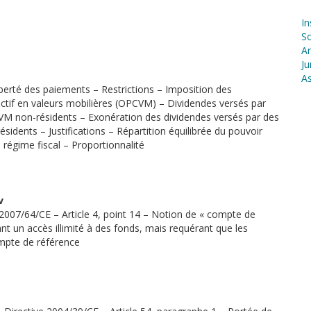
In
S
Ar
Ju
As
 liberté des paiements – Restrictions – Imposition des
ctif en valeurs mobilières (OPCVM) – Dividendes versés par
VM non-résidents – Exonération des dividendes versés par des
dents – Justifications – Répartition équilibrée du pouvoir
régime fiscal – Proportionnalité
v
 2007/64/CE – Article 4, point 14 – Notion de « compte de
t un accès illimité à des fonds, mais requérant que les
ompte de référence