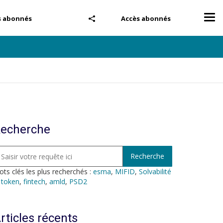
Tog
s abonnés
Accès abonnés
nav
echerche
ts clés les plus recherchés :
esma
,
MIFID
,
Solvabilité
,
token
,
fintech
,
amld
,
PSD2
rticles récents