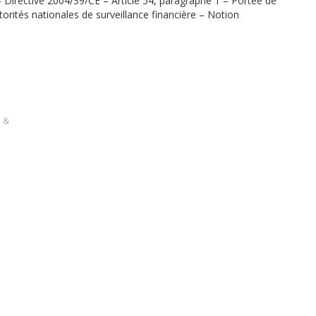
– Directive 2004/39/CE – Article 54, paragraphe 1 – Portée de
orités nationales de surveillance financière – Notion
s &