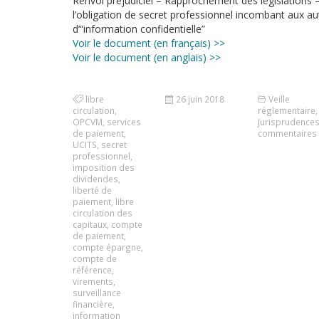
Renvoi préjudiciel – Rapprochement des législations 
l’obligation de secret professionnel incombant aux aut
d’“information confidentielle”
Voir le document (en français) >>
Voir le document (en anglais) >>
libre
26 juin 2018
Veille
circulation
,
réglementaire
,
OPCVM
,
services
Jurisprudence
de paiement
,
commentaires
UCITS
,
secret
professionnel
,
imposition des
dividendes
,
liberté de
paiement
,
libre
circulation des
capitaux
,
compte
de paiement
,
compte épargne
,
compte de
référence
,
virements
,
surveillance
financière
,
information