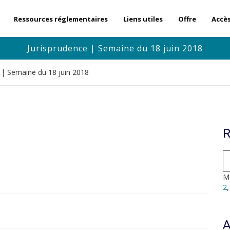
Ressources réglementaires
Liens utiles
Offre
Accè
Jurisprudence | Semaine du 18 juin 2018
 | Semaine du 18 juin 2018
R
Mo
2
A