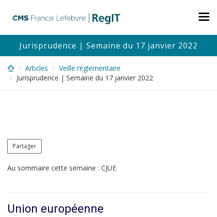
Skip
to
Tog
main
nav
content
Jurisprudence | Semaine du 17 janvier 2022
Articles
Veille réglementaire
Jurisprudence | Semaine du 17 janvier 2022
Partager
Au sommaire cette semaine : CJUE
Union européenne