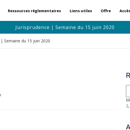
Ressources réglementaires
Liens utiles
Offre
Accè
Jurisprudence | Semaine du 15 juin 2020
 | Semaine du 15 juin 2020
R
n
Mo
2
A