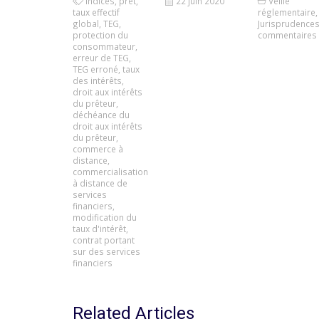
indices
,
prêt
,
22 juin 2020
Veille
taux effectif
réglementaire
,
global
,
TEG
,
Jurisprudence
protection du
commentaires
consommateur
,
erreur de TEG
,
TEG erroné
,
taux
des intérêts
,
droit aux intérêts
du prêteur
,
déchéance du
droit aux intérêts
du prêteur
,
commerce à
distance
,
commercialisation
à distance de
services
financiers
,
modification du
taux d'intérêt
,
contrat portant
sur des services
financiers
Related Articles