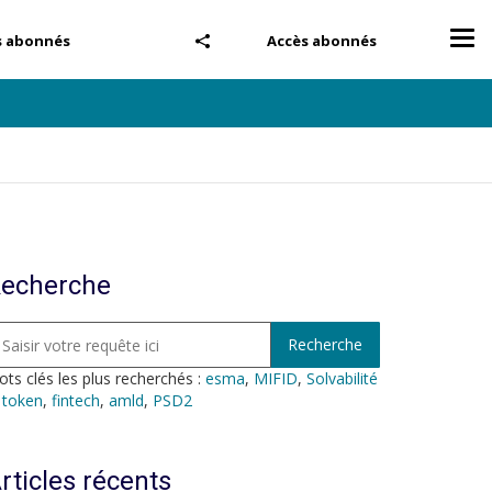
Tog
s abonnés
Accès abonnés
nav
echerche
ts clés les plus recherchés :
esma
,
MIFID
,
Solvabilité
,
token
,
fintech
,
amld
,
PSD2
rticles récents