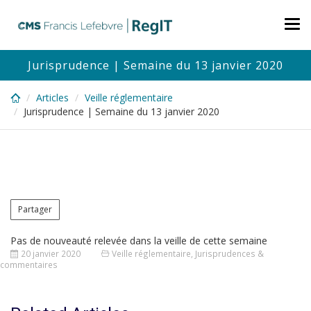
Skip
to
Tog
main
nav
content
Jurisprudence | Semaine du 13 janvier 2020
Articles
Veille réglementaire
Jurisprudence | Semaine du 13 janvier 2020
Partager
Pas de nouveauté relevée dans la veille de cette semaine
20 janvier 2020
Veille réglementaire
,
Jurisprudences &
commentaires