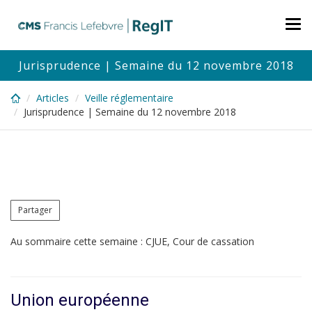
Skip
to
Tog
main
nav
content
Jurisprudence | Semaine du 12 novembre 2018
Articles
Veille réglementaire
Jurisprudence | Semaine du 12 novembre 2018
Partager
Au sommaire cette semaine : CJUE, Cour de cassation
Union européenne