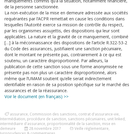
manquements commis qu’à la situation, notamment financière,
de la personne sanctionnée.
La non-exécution de la mise en demeure adressée aux sociétés
requérantes par l’ACPR remettait en cause les conditions dans
lesquelles l’Autorité exerce sa mission de contrôle du respect,
par les organismes assujettis, des dispositions qui leur sont
applicables. La nature et la gravité de ce manquement, combiné
[…] à la méconnaissance des dispositions de l’article R.322-53-2
du Code des assurances, justifiaient une sanction pécuniaire,
dont le montant ne présente pas, contrairement à ce qui est
soutenu, un caractère disproportionné. Par ailleurs, la
publication de cette sanction sous une forme anonymisée ne
présente pas non plus un caractère disproportionné, alors
même que l’UMAM soutient qu’elle serait indirectement
identifiable en raison de sa position spécifique sur le marché des
assurances et de la réassurance.
Voir le document (en français) >>
assurance
,
Commission des sanctions
,
contrat d'assurance-vie
,
Intermédiation
,
procédure de sanction
,
sanctions pécuniaires
,
unit linked
,
intermédiaire d'assurance
,
proportionnalité de la sanction
,
mise en
demeure
28 novembre 2017
Veille réglementaire
,
Jurisprudences & commentaires