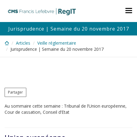
Skip
to
Tog
main
nav
content
Jurisprudence | Semaine du 20 novembre 2017
Articles
Veille réglementaire
Jurisprudence | Semaine du 20 novembre 2017
Partager
Au sommaire cette semaine : Tribunal de l’Union européenne,
Cour de cassation, Conseil d’Etat