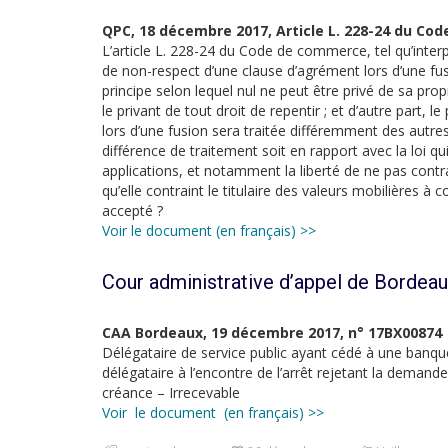
QPC, 18 décembre 2017, Article L. 228-24 du C
L’article L. 228-24 du Code de commerce, tel qu’interp
de non-respect d’une clause d’agrément lors d’une fusio
principe selon lequel nul ne peut être privé de sa propr
le privant de tout droit de repentir ; et d’autre part, l
lors d’une fusion sera traitée différemment des autre
différence de traitement soit en rapport avec la loi qui l
applications, et notamment la liberté de ne pas contra
qu’elle contraint le titulaire des valeurs mobilières à c
accepté ?
Voir le document (en français) >>
Cour administrative d’appel de Bordea
CAA Bordeaux, 19 décembre 2017, n° 17BX00874
Délégataire de service public ayant cédé à une banque
délégataire à l’encontre de l’arrêt rejetant la demand
créance – Irrecevable
Voir le document (en français) >>