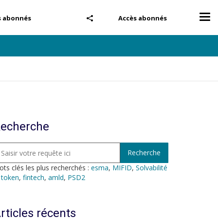
Tog
s abonnés
Accès abonnés
nav
echerche
ts clés les plus recherchés :
esma
,
MIFID
,
Solvabilité
,
token
,
fintech
,
amld
,
PSD2
rticles récents