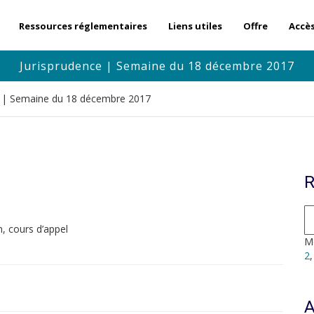
Ressources réglementaires
Liens utiles
Offre
Accè
Jurisprudence | Semaine du 18 décembre 2017
e | Semaine du 18 décembre 2017
R
, cours d’appel
Mo
2
A