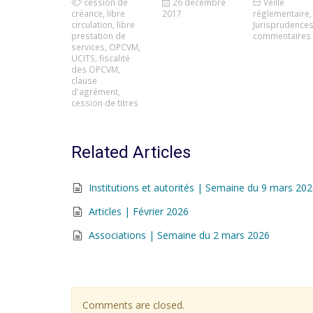
cession de
26 décembre
Veille
créance
,
libre
2017
réglementaire
,
circulation
,
libre
Jurisprudence
prestation de
commentaires
services
,
OPCVM
,
UCITS
,
fiscalité
des OPCVM
,
clause
d'agrément
,
cession de titres
Related Articles
Institutions et autorités | Semaine du 9 mars 20
Articles | Février 2026
Associations | Semaine du 2 mars 2026
Comments are closed.