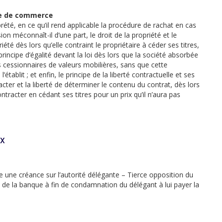
ode de commerce
rété, en ce qu’il rend applicable la procédure de rachat en cas
n méconnaît-il d’une part, le droit de la propriété et le
iété dès lors qu’elle contraint le propriétaire à céder ses titres,
e principe d’égalité devant la loi dès lors que la société absorbée
s cessionnaires de valeurs mobilières, sans que cette
’établit ; et enfin, le principe de la liberté contractuelle et ses
cter et la liberté de déterminer le contenu du contrat, dès lors
ontracter en cédant ses titres pour un prix qu’il n’aura pas
ux
 une créance sur l’autorité délégante – Tierce opposition du
e de la banque à fin de condamnation du délégant à lui payer la