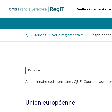
Skip
to
Veille réglementaire
main
content
Articles
Veille réglementaire
Jurisprudenc
Partager
Au sommaire cette semaine : CJUE, Cour de cassation
Union européenne