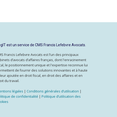
gIT est un service de CMS Francis Lefebvre Avocats.
S Francis Lefebvre Avocats est l’un des principaux
binets d’avocats d’affaires français, dont l'enracinement
cal, le positionnement unique et l'expertise reconnue lui
rmettent de fournir des solutions innovantes et à haute
leur ajoutée en droit fiscal, en droit des affaires et en
oit du travail.
ntions légales
|
Conditions générales d’utilisation
|
litique de confidentialité
|
Politique d’utilisation des
okies