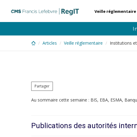
Skip
to
Veille réglementaire
main
content
I
Articles
Veille réglementaire
Institutions 
Partager
Au sommaire cette semaine : BIS, EBA, ESMA, Banq
Publications des autorités inter