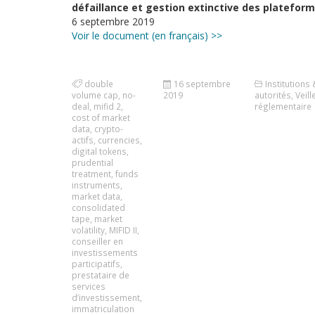
défaillance et gestion extinctive des platefor
6 septembre 2019
Voir le document (en français) >>
double
16 septembre
Institutions 
volume cap
,
no-
2019
autorités
,
Veill
deal
,
mifid 2
,
réglementaire
cost of market
data
,
crypto-
actifs
,
currencies
,
digital tokens
,
prudential
treatment
,
funds
instruments
,
market data
,
consolidated
tape
,
market
volatility
,
MIFID II
,
conseiller en
investissements
participatifs
,
prestataire de
services
d’investissement
,
immatriculation