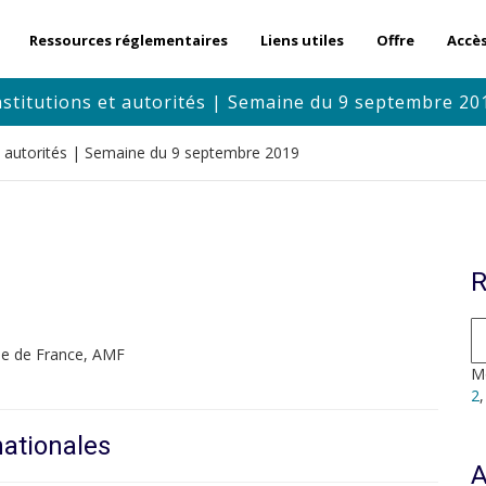
Ressources réglementaires
Liens utiles
Offre
Accè
nstitutions et autorités | Semaine du 9 septembre 20
et autorités | Semaine du 9 septembre 2019
R
ue de France, AMF
Mo
2
nationales
A