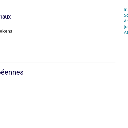
In
S
onaux
Ar
Ju
tokens
As
opéennes