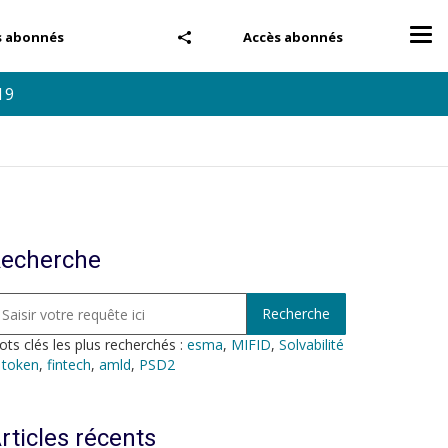
Tog
s abonnés
Accès abonnés
nav
19
echerche
ts clés les plus recherchés :
esma
,
MIFID
,
Solvabilité
,
token
,
fintech
,
amld
,
PSD2
rticles récents