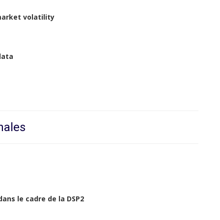
arket volatility
 data
nales
dans le cadre de la DSP2