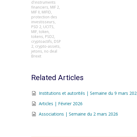
d'instruments
financiers
,
MIF 2
,
MIF II
,
MIFID
,
protection des
investisseurs
,
PSD 2
,
UCITS
,
MIF
,
token
,
tokens
,
PSD2
,
cryptoactifs
,
DSP
2
,
crypto-assets
,
jetons
,
no deal
Brexit
Related Articles
Institutions et autorités | Semaine du 9 mars 20
Articles | Février 2026
Associations | Semaine du 2 mars 2026