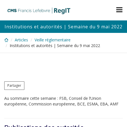
Skip
to
Tog
main
nav
content
Institutions et autorités | Semaine du 9 mai 2022
Articles
Veille réglementaire
Institutions et autorités | Semaine du 9 mai 2022
Partager
Au sommaire cette semaine : FSB, Conseil de l’Union
européenne, Commission européenne, BCE, ESMA, EBA, AMF