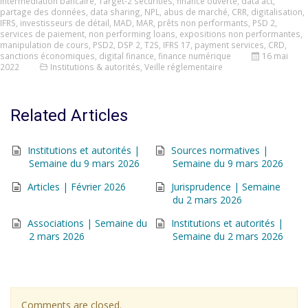
intermédiation bancaire
,
Target-2 securities
,
finance ouverte
,
data act
,
partage des données
,
data sharing
,
NPL
,
abus de marché
,
CRR
,
digitalisation
,
IFRS
,
investisseurs de détail
,
MAD
,
MAR
,
prêts non performants
,
PSD 2
,
services de paiement
,
non performing loans
,
expositions non performantes
,
manipulation de cours
,
PSD2
,
DSP 2
,
T2S
,
IFRS 17
,
payment services
,
CRD
,
sanctions économiques
,
digital finance
,
finance numérique
16 mai
2022
Institutions & autorités
,
Veille réglementaire
Related Articles
Institutions et autorités |
Sources normatives |
Semaine du 9 mars 2026
Semaine du 9 mars 2026
Articles | Février 2026
Jurisprudence | Semaine
du 2 mars 2026
Associations | Semaine du
Institutions et autorités |
2 mars 2026
Semaine du 2 mars 2026
Comments are closed.