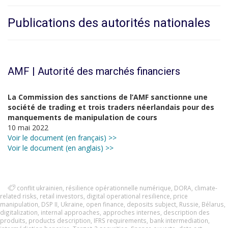
Publications des autorités nationales
AMF | Autorité des marchés financiers
La Commission des sanctions de l’AMF sanctionne une
société de trading et trois traders néerlandais pour des
manquements de manipulation de cours
10 mai 2022
Voir le document (en français) >>
Voir le document (en anglais) >>
conflit ukrainien
,
résilience opérationnelle numérique
,
DORA
,
climate-
related risks
,
retail investors
,
digital operational resilience
,
price
manipulation
,
DSP II
,
Ukraine
,
open finance
,
deposits subject
,
Russie
,
Bélarus
,
digitalization
,
internal approaches
,
approches internes
,
description des
produits
,
products description
,
IFRS requirements
,
bank intermediation
,