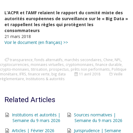
L’ACPR et l’AMF relaient le rapport du comité mixte des
autorités européennes de surveillance sur le « Big Data »
et rappellent les règles qui protègent les
consommateurs
21 mars 2018
Voir le document (en français) >>
transparence
,
fonds alternatifs
,
marchés secondaires
,
Chine
,
NPL
,
cryptocurrencies
,
monnaies virtuelles
,
cryptomonnaies
,
finance durable
,
crypto-monnaies
,
titrisation
,
prospectus
,
prêts non performants
,
Politique
monétaire
,
IFRS
,
finance verte
,
big data
11 avril 2018
Veille
réglementaire
,
Institutions & autorités
Related Articles
Institutions et autorités |
Sources normatives |
Semaine du 9 mars 2026
Semaine du 9 mars 2026
Articles | Février 2026
Jurisprudence | Semaine