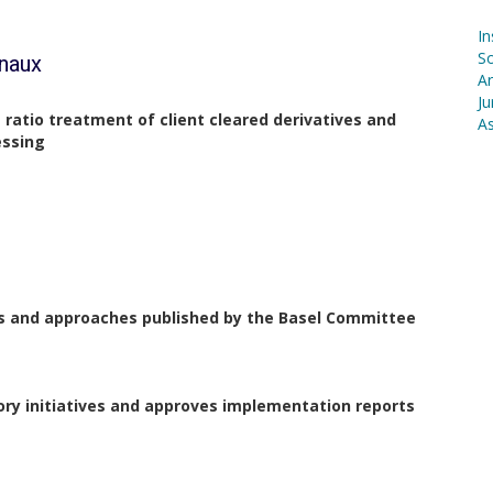
In
S
onaux
Ar
Ju
 ratio treatment of client cleared derivatives and
As
essing
ces and approaches published by the Basel Committee
ory initiatives and approves implementation reports