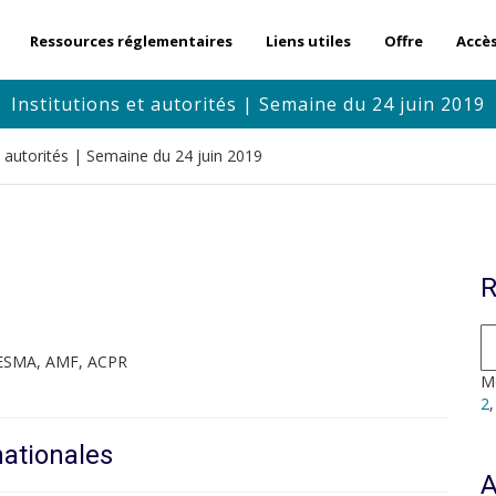
Ressources réglementaires
Liens utiles
Offre
Accè
Institutions et autorités | Semaine du 24 juin 2019
et autorités | Semaine du 24 juin 2019
R
 ESMA, AMF, ACPR
Mo
2
nationales
A