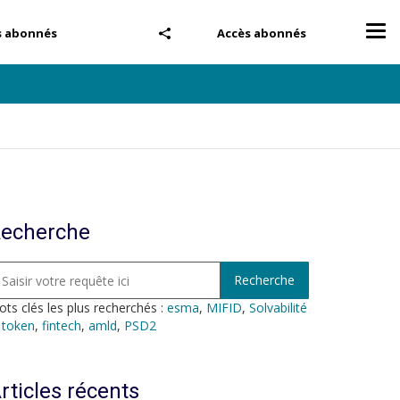
Tog
s abonnés
Accès abonnés
nav
echerche
ts clés les plus recherchés :
esma
,
MIFID
,
Solvabilité
,
token
,
fintech
,
amld
,
PSD2
rticles récents