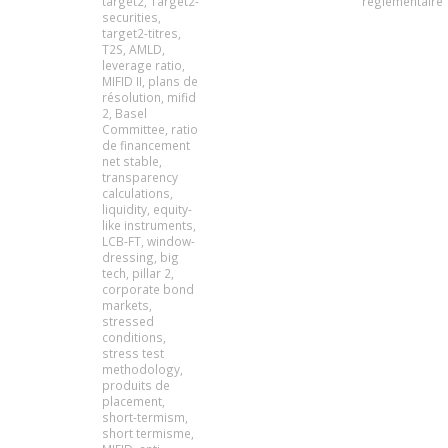
target2
,
Target2-
réglementaire
securities
,
target2-titres
,
T2S
,
AMLD
,
leverage ratio
,
MIFID II
,
plans de
résolution
,
mifid
2
,
Basel
Committee
,
ratio
de financement
net stable
,
transparency
calculations
,
liquidity
,
equity-
like instruments
,
LCB-FT
,
window-
dressing
,
big
tech
,
pillar 2
,
corporate bond
markets
,
stressed
conditions
,
stress test
methodology
,
produits de
placement
,
short-termism
,
short termisme
,