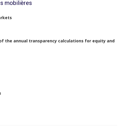
s mobilières
arkets
of the annual transparency calculations for equity and
s