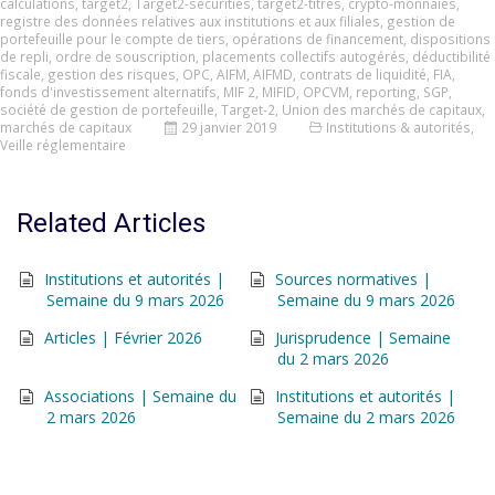
calculations
,
target2
,
Target2-securities
,
target2-titres
,
crypto-monnaies
,
registre des données relatives aux institutions et aux filiales
,
gestion de
portefeuille pour le compte de tiers
,
opérations de financement
,
dispositions
de repli
,
ordre de souscription
,
placements collectifs autogérés
,
déductibilité
fiscale
,
gestion des risques
,
OPC
,
AIFM
,
AIFMD
,
contrats de liquidité
,
FIA
,
fonds d'investissement alternatifs
,
MIF 2
,
MIFID
,
OPCVM
,
reporting
,
SGP
,
société de gestion de portefeuille
,
Target-2
,
Union des marchés de capitaux
,
marchés de capitaux
29 janvier 2019
Institutions & autorités
,
Veille réglementaire
Related Articles
Institutions et autorités |
Sources normatives |
Semaine du 9 mars 2026
Semaine du 9 mars 2026
Articles | Février 2026
Jurisprudence | Semaine
du 2 mars 2026
Associations | Semaine du
Institutions et autorités |
2 mars 2026
Semaine du 2 mars 2026