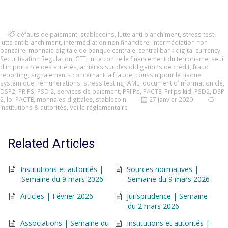
défauts de paiement
,
stablecoins
,
lutte anti blanchiment
,
stress test
,
lutte antiblanchiment
,
intermédiation non financière
,
intermédiation non
bancaire
,
monnaie digitale de banque centrale
,
central bank digital currency
,
Securitisation Regulation
,
CFT
,
lutte contre le financement du terrorisme
,
seuil
d'importance des arriérés
,
arriérés sur des obligations de crédit
,
fraud
reporting
,
signalements concernant la fraude
,
coussin pour le risque
systémique
,
rémunérations
,
stress testing
,
AML
,
document d'information clé
,
DSP2
,
PRIPS
,
PSD 2
,
services de paiement
,
PRIIPs
,
PACTE
,
Priips kid
,
PSD2
,
DSP
2
,
loi PACTE
,
monnaies digitales
,
stablecoin
27 janvier 2020
Institutions & autorités
,
Veille réglementaire
Related Articles
Institutions et autorités |
Sources normatives |
Semaine du 9 mars 2026
Semaine du 9 mars 2026
Articles | Février 2026
Jurisprudence | Semaine
du 2 mars 2026
Associations | Semaine du
Institutions et autorités |