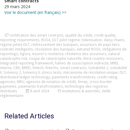
Smart contracts
29 mars 2024
Voir le document (en français) >>
certification des smart contracts
,
qualité du crédit
,
credit quality
,
reporting requirements
,
ROSA
,
DLT pilot regime
,
tokenisation
,
daisy chains
,
régime pilote DLT
,
redressement des banques
,
assureurs de pays tiers
,
contrats intelligents
,
résolution des banques
,
extranet ROSA
,
obligations de
reportings
,
Agora
,
insurer's resilience
,
résilience des assureurs
,
natural
catastrophe risk
,
risque de catastrophe naturelle
,
third-country reinsurers
,
integrated reporting framework
,
haînes de souscription indirecte
,
MREL
interne
,
CRA
,
BRRD
,
fintech
,
fintechs
,
smart contracts
,
Solvabilité 2
,
solvabilité
II
,
Solvency 2
,
Solvency II
,
stress tests
,
mécanisme de résolution unique
,
DLT
,
distributed ledger technology
,
paiements transfrontières
,
credit rating
agencies
,
MRU
,
agences de notation de crédit
,
finrep
,
cross-border
payments
,
paiements transfrontaliers
,
technologie des registres
distribués
8 avril 2024
Institutions & autorités
,
Veille
réglementaire
Related Articles